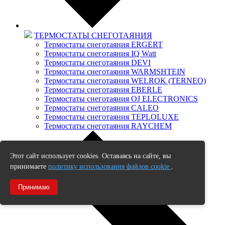
ТЕРМОСТАТЫ СНЕГОТАЯНИЯ
Термостаты снеготаяния ERGERT
Термостаты снеготаяния IQ Watt
Термостаты снеготаяния DEVI
Термостаты снеготаяния WARMSHTEIN
Термостаты снеготаяния WELROK (TERNEO)
Термостаты снеготаяния EBERLE
Термостаты снеготаяния OJ ELECTRONICS
Термостаты снеготаяния CALEO
Термостаты снеготаяния TEPLOLUXE
Термостаты снеготаяния RAYCHEM
Этот сайт использует cookies. Оставаясь на сайте, вы
принимаете
политику использования файлов cookie
.
Принимаю