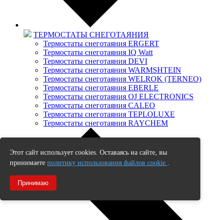
ТЕРМОСТАТЫ СНЕГОТАЯНИЯ
Термостаты снеготаяния ERGERT
Термостаты снеготаяния IQ Watt
Термостаты снеготаяния DEVI
Термостаты снеготаяния WARMSHTEIN
Термостаты снеготаяния WELROK (TERNEO)
Термостаты снеготаяния EBERLE
Термостаты снеготаяния OJ ELECTRONICS
Термостаты снеготаяния CALEO
Термостаты снеготаяния TEPLOLUXE
Термостаты снеготаяния RAYCHEM
Этот сайт использует cookies. Оставаясь на сайте, вы
принимаете
политику использования файлов cookie
.
Принимаю